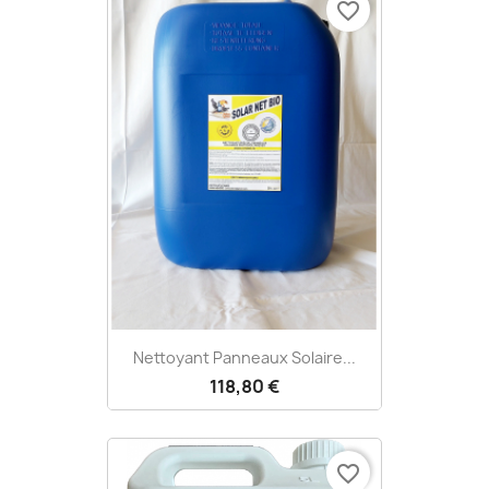
favorite_border
Nettoyant Panneaux Solaire...
118,80 €
favorite_border