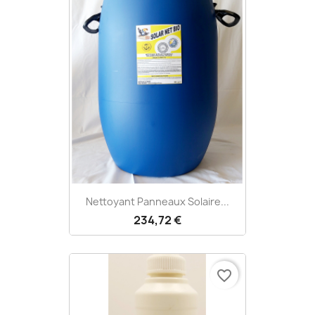
Nettoyant Panneaux Solaire...
234,72 €
favorite_border