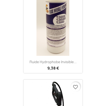
Fluide Hydrophobe Invisible...
9,38 €
favorite_border