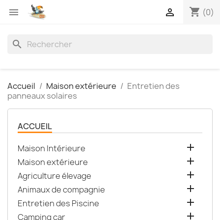
shopping_cart


(0)
search
Accueil
Maison extérieure
Entretien des
panneaux solaires
ACCUEIL

Maison Intérieure

Maison extérieure

Agriculture élevage

Animaux de compagnie

Entretien des Piscine

Camping car