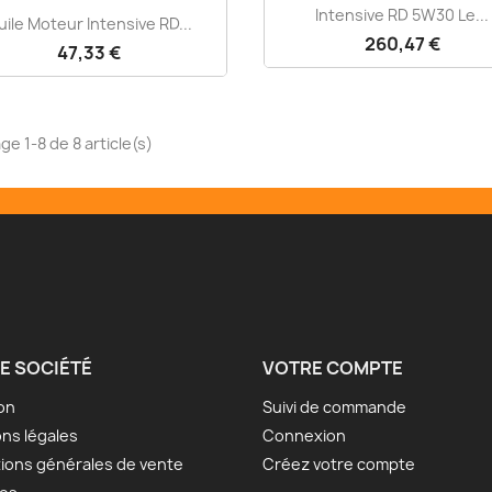
Aperçu rapide

Intensive RD 5W30 Le...
Aperçu rapide

uile Moteur Intensive RD...
260,47 €
47,33 €
ge 1-8 de 8 article(s)
E SOCIÉTÉ
VOTRE COMPTE
son
Suivi de commande
ns légales
Connexion
ions générales de vente
Créez votre compte