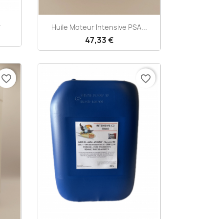
.
Aperçu rapide

Huile Moteur Intensive PSA...
47,33 €
favorite_border
favorite_border