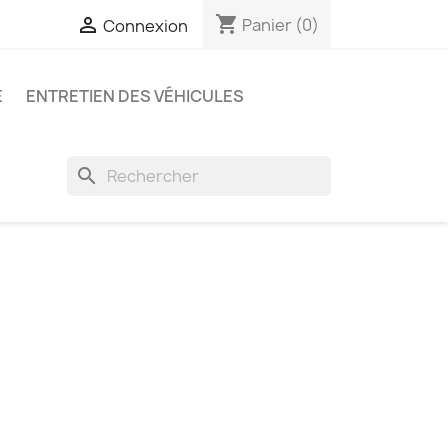
shopping_cart

Panier
(0)
Connexion
E
ENTRETIEN DES VÉHICULES
search