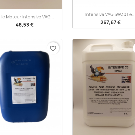
Aperçu rapide

Intensive VAG 5W30 Le..
Aperçu rapide

ile Moteur Intensive VAG...
267,67 €
48,53 €
favorite_border