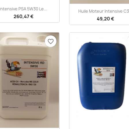
Aperçu rapide

Intensive PSA 5W30 Le...
Aperçu rapide

Huile Moteur Intensive C3.
260,47 €
49,20 €
favorite_border