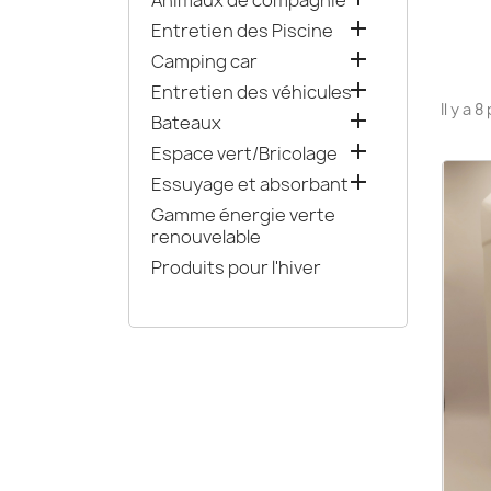
Animaux de compagnie

Entretien des Piscine

Camping car

Entretien des véhicules
Il y a 

Bateaux

Espace vert/Bricolage

Essuyage et absorbant
Gamme énergie verte
renouvelable
Produits pour l'hiver