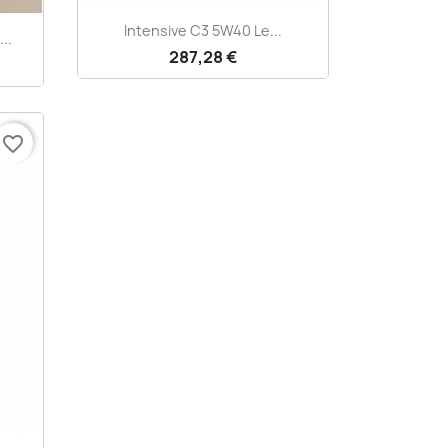
Aperçu rapide

Intensive C3 5W40 Le...
..
287,28 €
favorite_border