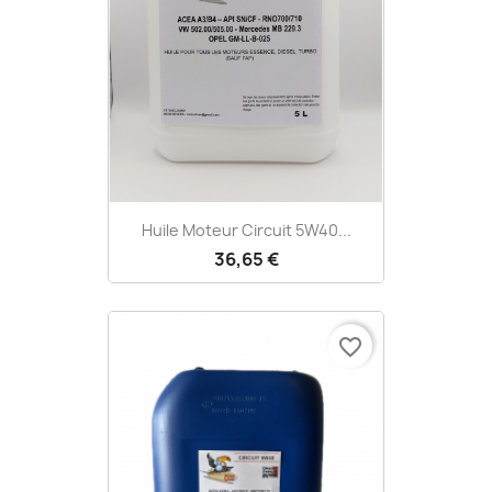
Huile Moteur Circuit 5W40...
36,65 €
favorite_border