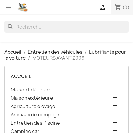
shopping_cart


(0)
search
Accueil
Entretien des véhicules
Lubrifiants pour
la voiture
MOTEURS AVANT 2006
ACCUEIL

Maison Intérieure

Maison extérieure

Agriculture élevage

Animaux de compagnie

Entretien des Piscine

Camping car