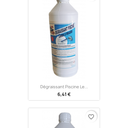
Dégraissant Piscine Le...
6,41 €
favorite_border