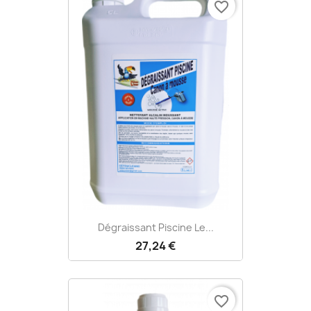
favorite_border
Dégraissant Piscine Le...
27,24 €
favorite_border