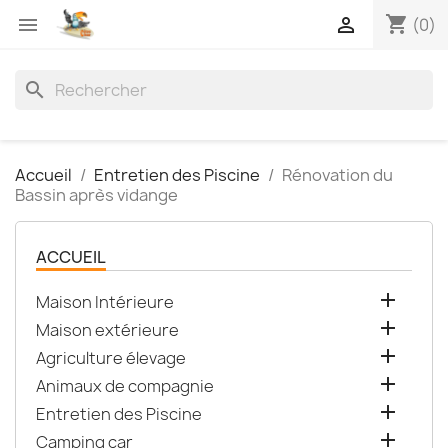
shopping_cart


(0)
search
Accueil
Entretien des Piscine
Rénovation du
Bassin après vidange
ACCUEIL

Maison Intérieure

Maison extérieure

Agriculture élevage

Animaux de compagnie

Entretien des Piscine

Camping car