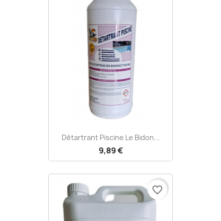
Détartrant Piscine Le Bidon...
9,89 €
favorite_border