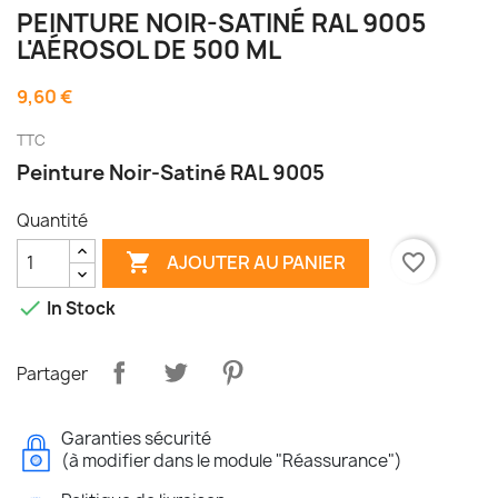
PEINTURE NOIR-SATINÉ RAL 9005
L'AÉROSOL DE 500 ML
9,60 €
TTC
Peinture Noir-Satiné RAL 9005
Quantité

favorite_border
AJOUTER AU PANIER

In Stock
Partager
Garanties sécurité
(à modifier dans le module "Réassurance")